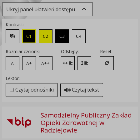
Ukryj panel ułatwień dostępu
Kontrast:
C1
C2
C3
C4
Zmień kontrast na domyślny
Rozmiar czcionki:
Odstępy:
Reset:
A
A+
A++
Zmień odstęp między literami
Zmień interlinię i margines
Przywróć ustawi
Lektor:
Czytaj odnośniki
Czytaj tekst
Samodzielny Publiczny Zakład
Opieki Zdrowotnej w
Radziejowie