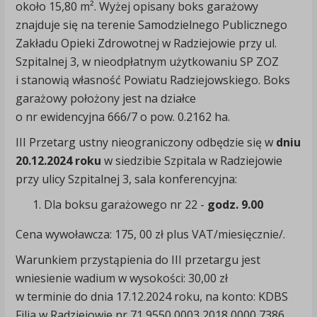
około 15,80 m². Wyżej opisany boks garażowy
znajduje się na terenie Samodzielnego Publicznego
Zakładu Opieki Zdrowotnej w Radziejowie przy ul.
Szpitalnej 3, w nieodpłatnym użytkowaniu SP ZOZ
i stanowią własność Powiatu Radziejowskiego. Boks
garażowy położony jest na działce
o nr ewidencyjna 666/7 o pow. 0.2162 ha.
III Przetarg ustny nieograniczony odbędzie się w
dniu
20.12.2024 roku
w siedzibie Szpitala w Radziejowie
przy ulicy Szpitalnej 3, sala konferencyjna:
Dla boksu garażowego nr 22 -
godz. 9.00
Cena wywoławcza: 175, 00 zł plus VAT/miesięcznie/.
Warunkiem przystąpienia do III przetargu jest
wniesienie wadium w wysokości: 30,00 zł
w terminie do dnia 17.12.2024 roku, na konto: KDBS
Filia w Radziejowie nr 71 9550 0003 2018 0000 7386