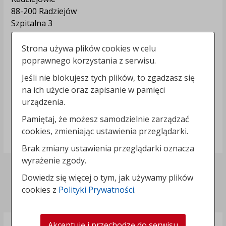
88-200 Radziejów
Szpitalna 3
Kontakt:
Strona używa plików cookies w celu
poprawnego korzystania z serwisu.
tel.:
+48542856200
e-mail:
sekretariat@szpitalradziejow.pl
Jeśli nie blokujesz tych plików, to zgadzasz się
skrytka ePUAP: /spzoz2012/skrytka
na ich użycie oraz zapisanie w pamięci
urządzenia.
Informacje dodatkowe:
Pamiętaj, że możesz samodzielnie zarządzać
NIP: 8891269126
cookies, zmieniając ustawienia przeglądarki.
REGON: 910333036
Brak zmiany ustawienia przeglądarki oznacza
wyrażenie zgody.
Deklaracja dostępności
Dowiedz się więcej o tym, jak używamy plików
cookies z
Polityki Prywatności
.
Polityka prywatności
Akceptuję i przechodzę do serwisu