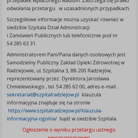
przepadek wpłaconego wadium. Zastrzega się prawo
odwołania przetargu w uzasadnionych przypadkach.
Szczegółowe informacje można uzyskać również w
siedzibie Szpitala Dział Administracji
i Zamówień Publicznych lub telefonicznie pod nr
54 285 63 31.
Administratorem Pani/Pana danych osobowych jest
Samodzielny Publiczny Zakład Opieki Zdrowotnej w
Radziejowie, ul. Szpitalna 3, 88-200 Radziejów,
reprezentowany przez Dyrektora Jarosława
Chmielewskiego , tel. 54 285 62 00, adres e-mail:
sekretariat@szpitalradziejow.pl
klauzula
informacyjna znajduje się na stronie
https://www.szpitalradziejow.pl/klauzula-
informacyjna-ogolna/
bądź w siedzibie Szpitala.
Ogłoszenie o wyniku przetargu ustnego
nieograniczonego