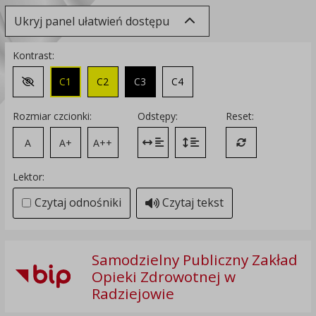
Ukryj panel ułatwień dostępu
Kontrast:
C1
C2
C3
C4
Zmień kontrast na domyślny
Rozmiar czcionki:
Odstępy:
Reset:
A
A+
A++
Zmień odstęp między literami
Zmień interlinię i margines
Przywróć ustawi
Lektor:
Czytaj odnośniki
Czytaj tekst
Samodzielny Publiczny Zakład
Opieki Zdrowotnej w
Radziejowie