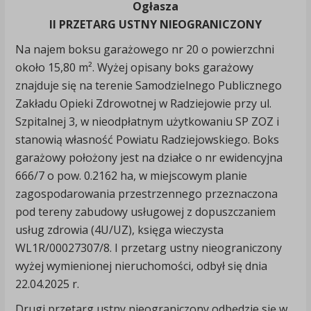
Ogłasza
II PRZETARG USTNY NIEOGRANICZONY
Na najem boksu garażowego nr 20 o powierzchni
około 15,80 m². Wyżej opisany boks garażowy
znajduje się na terenie Samodzielnego Publicznego
Zakładu Opieki Zdrowotnej w Radziejowie przy ul.
Szpitalnej 3, w nieodpłatnym użytkowaniu SP ZOZ i
stanowią własność Powiatu Radziejowskiego. Boks
garażowy położony jest na działce o nr ewidencyjna
666/7 o pow. 0.2162 ha, w miejscowym planie
zagospodarowania przestrzennego przeznaczona
pod tereny zabudowy usługowej z dopuszczaniem
usług zdrowia (4U/UZ), księga wieczysta
WL1R/00027307/8. I przetarg ustny nieograniczony
wyżej wymienionej nieruchomości, odbył się dnia
22.04.2025 r.
Drugi przetarg ustny nieograniczony odbędzie się w