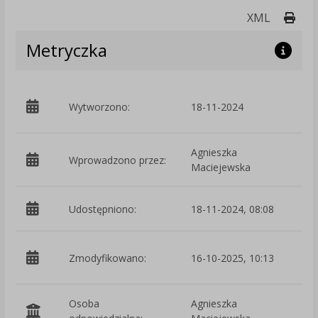
Druk
XML
Metryczka
p
Wytworzono:
18-11-2024
M
Agnieszka
Wprowadzono przez:
Maciejewska
Udostępniono:
18-11-2024, 08:08
p
Zmodyfikowano:
16-10-2025, 10:13
M
Osoba
Agnieszka