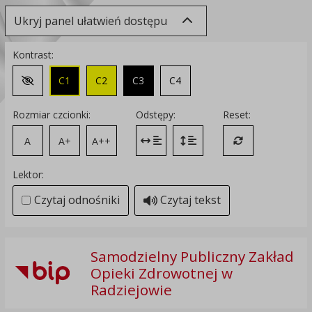
Ukryj panel ułatwień dostępu
Kontrast:
C1
C2
C3
C4
Zmień kontrast na domyślny
Rozmiar czcionki:
Odstępy:
Reset:
A
A+
A++
Zmień odstęp między literami
Zmień interlinię i margines
Przywróć ustawi
Lektor:
Czytaj odnośniki
Czytaj tekst
Samodzielny Publiczny Zakład
Opieki Zdrowotnej w
Radziejowie