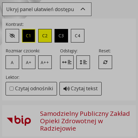
Ukryj panel ułatwień dostępu
Kontrast:
C1
C2
C3
C4
Zmień kontrast na domyślny
Rozmiar czcionki:
Odstępy:
Reset:
A
A+
A++
Zmień odstęp między literami
Zmień interlinię i margines
Przywróć ustawi
Lektor:
Czytaj odnośniki
Czytaj tekst
Samodzielny Publiczny Zakład
Opieki Zdrowotnej w
Radziejowie