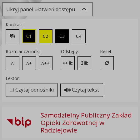
Ukryj panel ułatwień dostępu
Kontrast:
C1
C2
C3
C4
Zmień kontrast na domyślny
Rozmiar czcionki:
Odstępy:
Reset:
A
A+
A++
Zmień odstęp między literami
Zmień interlinię i margines
Przywróć ustawi
Lektor:
Czytaj odnośniki
Czytaj tekst
Samodzielny Publiczny Zakład
Opieki Zdrowotnej w
Radziejowie