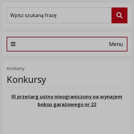
Wyszukiwarka
Szuka
Menu
Konkursy
Konkursy
III przetarg ustny nieograniczony na wynajem
boksu garażowego nr 22