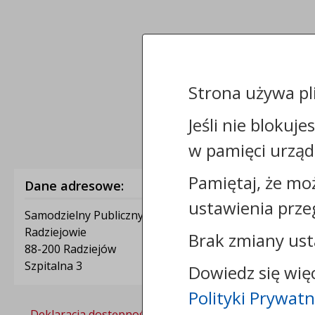
Strona używa pl
Jeśli nie blokuje
w pamięci urząd
Pamiętaj, że mo
Dane adresowe:
ustawienia prze
Samodzielny Publiczny Zakład Opieki Zdrowotnej w
Radziejowie
Brak zmiany ust
88-200 Radziejów
Szpitalna 3
Dowiedz się wię
Polityki Prywatn
Deklaracja dostępności
Polityka prywatności