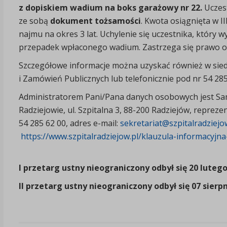
z dopiskiem wadium na boks garażowy nr 22.
Uczes
ze sobą
dokument tożsamości
. Kwota osiągnięta w 
najmu na okres 3 lat. Uchylenie się uczestnika, który
przepadek wpłaconego wadium. Zastrzega się prawo 
Szczegółowe informacje można uzyskać również w siedzi
i Zamówień Publicznych lub telefonicznie pod nr 54 285
Administratorem Pani/Pana danych osobowych jest Sam
Radziejowie, ul. Szpitalna 3, 88-200 Radziejów, repreze
54 285 62 00, adres e-mail:
sekretariat@szpitalradziejo
https://www.szpitalradziejow.pl/klauzula-informacyjn
I przetarg ustny nieograniczony odbył się 20 luteg
II przetarg ustny nieograniczony odbył się 07 sierpn