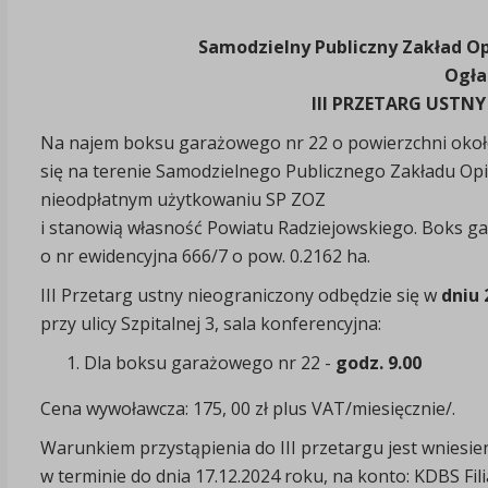
Samodzielny Publiczny Zakład O
Ogła
III PRZETARG USTN
Na najem boksu garażowego nr 22 o powierzchni około
się na terenie Samodzielnego Publicznego Zakładu Opie
nieodpłatnym użytkowaniu SP ZOZ
i stanowią własność Powiatu Radziejowskiego. Boks ga
o nr ewidencyjna 666/7 o pow. 0.2162 ha.
III Przetarg ustny nieograniczony odbędzie się w
dniu 
przy ulicy Szpitalnej 3, sala konferencyjna:
Dla boksu garażowego nr 22 -
godz. 9.00
Cena wywoławcza: 175, 00 zł plus VAT/miesięcznie/.
Warunkiem przystąpienia do III przetargu jest wniesie
w terminie do dnia 17.12.2024 roku, na konto: KDBS Fi