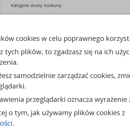
Kategorie strony: Konkursy
Załączniki
ików cookies w celu poprawnego korzysta
sz tych plików, to zgadzasz się na ich uży
zenia.
żesz samodzielnie zarządzać cookies, zmi
Kontakt:
glądarki.
tel.:
+48542856200
e-mail:
sekretariat@szpitalradziejow.pl
awienia przeglądarki oznacza wyrażenie 
skrytka ePUAP: /spzoz2012/skrytka
cej o tym, jak używamy plików cookies z
ości
.