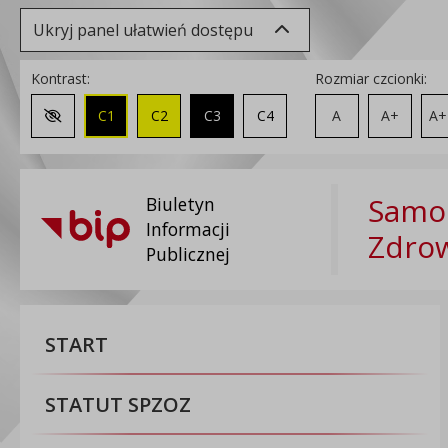
Ukryj panel ułatwień dostępu
Kontrast:
Rozmiar czcionki:
C1
C2
C3
C4
A
A+
A+
Zmień kontrast na domyślny
Samod
Biuletyn
Informacji
Zdrow
Publicznej
START
STATUT SPZOZ