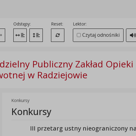
Odstępy:
Reset:
Lektor:
Czytaj odnośniki
+
Zmień odstęp między literami
Zmień interlinię i margines między paragrafami
Przywróć ustawienia domyślne
zielny Publiczny Zakład Opieki
otnej w Radziejowie
Konkursy
Konkursy
III przetarg ustny nieograniczony 