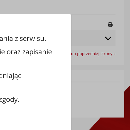
Drukuj 
nia z serwisu.
cie oraz zapisanie
Powrót do poprzedniej strony »
eniając
Informacje dodatkowe:
NIP: 8891269126
REGON: 910333036
zgody.