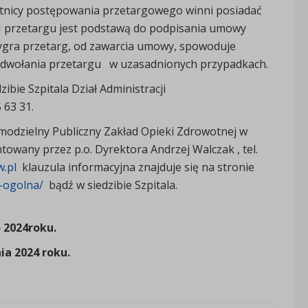
tnicy postępowania przetargowego winni posiadać
III przetargu jest podstawą do podpisania umowy
 wygra przetarg, od zawarcia umowy, spowoduje
odwołania przetargu w uzasadnionych przypadkach.
bie Szpitala Dział Administracji
 63 31.
odzielny Publiczny Zakład Opieki Zdrowotnej w
ntowany przez p.o. Dyrektora Andrzej Walczak , tel.
w.pl
klauzula informacyjna znajduje się na stronie
a-ogolna/
bądź w siedzibie Szpitala.
o 2024roku.
ia 2024 roku.