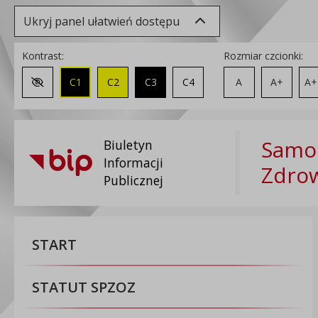
Ukryj panel ułatwień dostępu
Kontrast:
Rozmiar czcionki:
C1
C2
C3
C4
A
A+
A+
Zmień kontrast na domyślny
Samod
Biuletyn
Informacji
Zdrow
Publicznej
START
STATUT SPZOZ