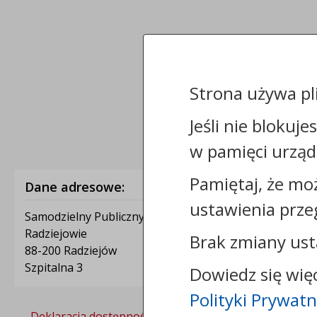
Strona używa pl
Jeśli nie blokuje
w pamięci urząd
Pamiętaj, że mo
Dane adresowe:
ustawienia prze
Samodzielny Publiczny Zakład Opieki Zdrowotnej w
Radziejowie
Brak zmiany ust
88-200 Radziejów
Szpitalna 3
Dowiedz się wię
Polityki Prywatn
Deklaracja dostępności
Polityka prywatności