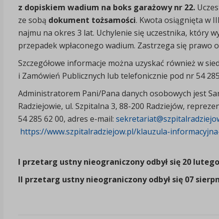
z dopiskiem wadium na boks garażowy nr 22.
Uczes
ze sobą
dokument tożsamości
. Kwota osiągnięta w 
najmu na okres 3 lat. Uchylenie się uczestnika, który
przepadek wpłaconego wadium. Zastrzega się prawo 
Szczegółowe informacje można uzyskać również w siedzi
i Zamówień Publicznych lub telefonicznie pod nr 54 285
Administratorem Pani/Pana danych osobowych jest Sam
Radziejowie, ul. Szpitalna 3, 88-200 Radziejów, repreze
54 285 62 00, adres e-mail:
sekretariat@szpitalradziejo
https://www.szpitalradziejow.pl/klauzula-informacyjn
I przetarg ustny nieograniczony odbył się 20 luteg
II przetarg ustny nieograniczony odbył się 07 sierpn