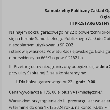
Samodzielny Publiczny Zakład O
Ogła
III PRZETARG USTN
Na najem boksu garażowego nr 22 o powierzchni około
się na terenie Samodzielnego Publicznego Zakładu Opie
nieodpłatnym użytkowaniu SP ZOZ
i stanowią własność Powiatu Radziejowskiego. Boks ga
o nr ewidencyjna 666/7 o pow. 0.2162 ha.
III Przetarg ustny nieograniczony odbędzie się w
dniu 
przy ulicy Szpitalnej 3, sala konferencyjna:
Dla boksu garażowego nr 22 -
godz. 9.00
Cena wywoławcza: 175, 00 zł plus VAT/miesięcznie/.
Warunkiem przystąpienia do III przetargu jest wniesie
w terminie do dnia 17.12.2024 roku, na konto: KDBS Fi