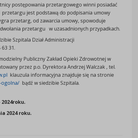
tnicy postępowania przetargowego winni posiadać
III przetargu jest podstawą do podpisania umowy
 wygra przetarg, od zawarcia umowy, spowoduje
odwołania przetargu w uzasadnionych przypadkach.
bie Szpitala Dział Administracji
 63 31.
odzielny Publiczny Zakład Opieki Zdrowotnej w
ntowany przez p.o. Dyrektora Andrzej Walczak , tel.
w.pl
klauzula informacyjna znajduje się na stronie
a-ogolna/
bądź w siedzibie Szpitala.
o 2024roku.
ia 2024 roku.