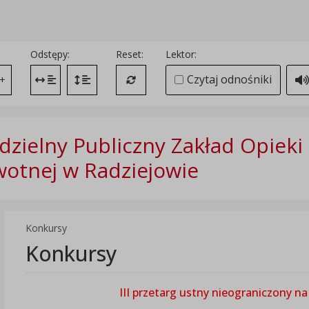
Odstępy:
Reset:
Lektor:
Czytaj odnośniki
+
Zmień odstęp między literami
Zmień interlinię i margines między paragrafami
Przywróć ustawienia domyślne
zielny Publiczny Zakład Opieki
otnej w Radziejowie
Konkursy
Konkursy
III przetarg ustny nieograniczony 