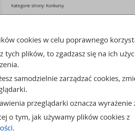
Kategorie strony: Konkursy
Załączniki
ików cookies w celu poprawnego korzysta
sz tych plików, to zgadzasz się na ich uży
zenia.
żesz samodzielnie zarządzać cookies, zmi
Kontakt:
glądarki.
tel.:
+48542856200
e-mail:
sekretariat@szpitalradziejow.pl
awienia przeglądarki oznacza wyrażenie 
skrytka ePUAP: /spzoz2012/skrytka
cej o tym, jak używamy plików cookies z
ości
.