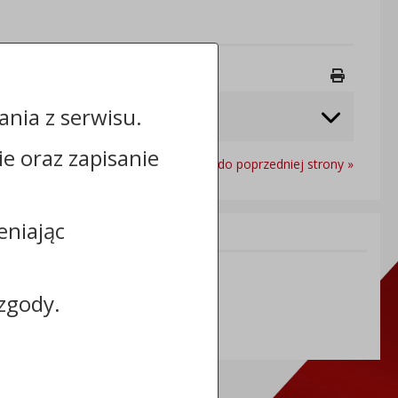
Drukuj 
nia z serwisu.
cie oraz zapisanie
Powrót do poprzedniej strony »
eniając
Informacje dodatkowe:
NIP: 8891269126
REGON: 910333036
zgody.