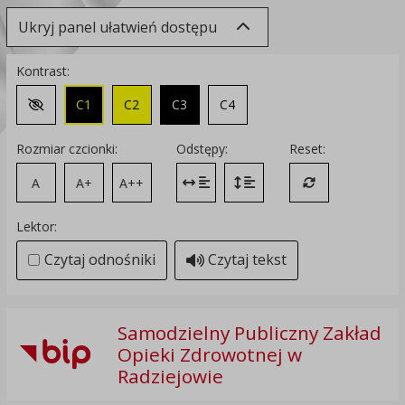
Ukryj panel ułatwień dostępu
Kontrast:
C1
C2
C3
C4
Zmień kontrast na domyślny
Rozmiar czcionki:
Odstępy:
Reset:
A
A+
A++
Zmień odstęp między literami
Zmień interlinię i margines
Przywróć ustawi
Lektor:
Czytaj odnośniki
Czytaj tekst
Samodzielny Publiczny Zakład
Opieki Zdrowotnej w
Radziejowie