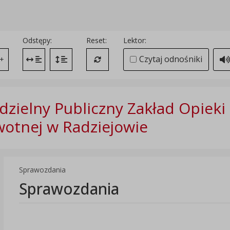
Odstępy:
Reset:
Lektor:
Czytaj odnośniki
+
Zmień odstęp między literami
Zmień interlinię i margines między paragrafami
Przywróć ustawienia domyślne
zielny Publiczny Zakład Opieki
otnej w Radziejowie
Sprawozdania
Sprawozdania