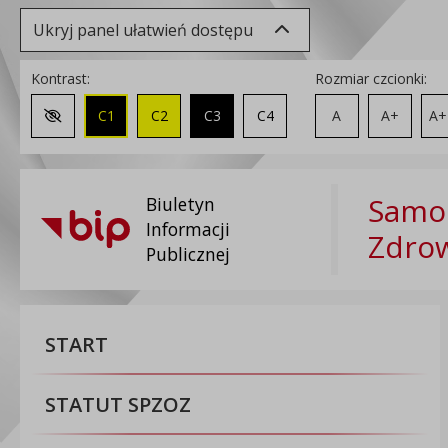
Ukryj panel ułatwień dostępu
Kontrast:
Rozmiar czcionki:
C1
C2
C3
C4
A
A+
A+
Zmień kontrast na domyślny
Samod
Biuletyn
Informacji
Zdrow
Publicznej
START
STATUT SPZOZ