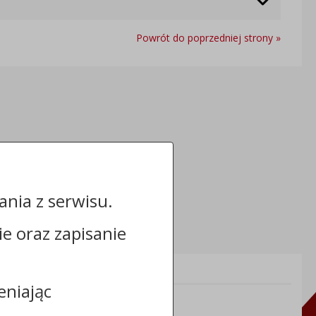
Powrót do poprzedniej strony »
nia z serwisu.
cie oraz zapisanie
Informacje dodatkowe:
eniając
NIP: 8891269126