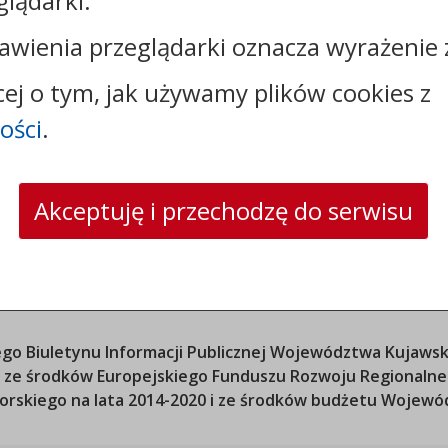
glądarki.
e-mail:
sekretariat@szpitalradziejow.pl
skrytka ePUAP: /spzoz2012/skrytka
awienia przeglądarki oznacza wyrażenie 
cej o tym, jak używamy plików cookies z
ości
.
Akceptuję i przechodzę do serwisu
o Biuletynu Informacji Publicznej
Województwa Kujawsk
ana ze środków Europejskiego Funduszu Rozwoju Regional
orskiego
na lata 2014-2020 i ze środków budżetu
Wojewód