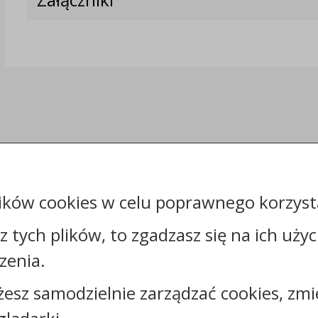
ików cookies w celu poprawnego korzysta
sz tych plików, to zgadzasz się na ich uży
zenia.
Kontakt:
żesz samodzielnie zarządzać cookies, zmi
tel.:
+48542856200