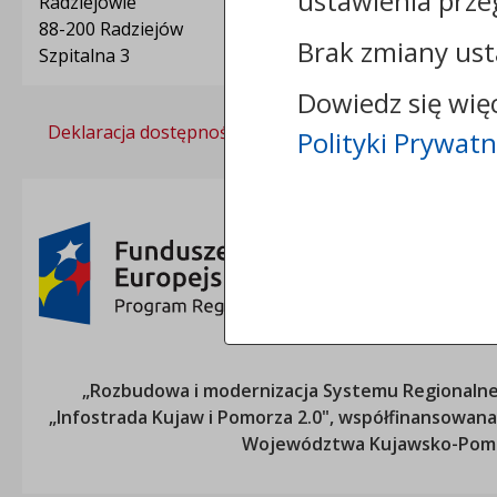
ustawienia prze
Radziejowie
88-200 Radziejów
Brak zmiany ust
Szpitalna 3
Dowiedz się wię
Deklaracja dostępności
Polityka prywatności
Polityki Prywatn
„Rozbudowa i modernizacja Systemu Regionalneg
„Infostrada Kujaw i Pomorza 2.0", współfinansow
Województwa Kujawsko-Pom