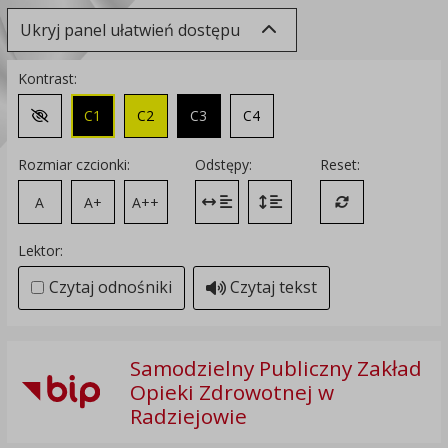
Ukryj panel ułatwień dostępu
Kontrast:
C1
C2
C3
C4
Zmień kontrast na domyślny
Rozmiar czcionki:
Odstępy:
Reset:
A
A+
A++
Zmień odstęp między literami
Zmień interlinię i margines
Przywróć ustawi
Lektor:
Czytaj odnośniki
Czytaj tekst
Samodzielny Publiczny Zakład
Opieki Zdrowotnej w
Radziejowie